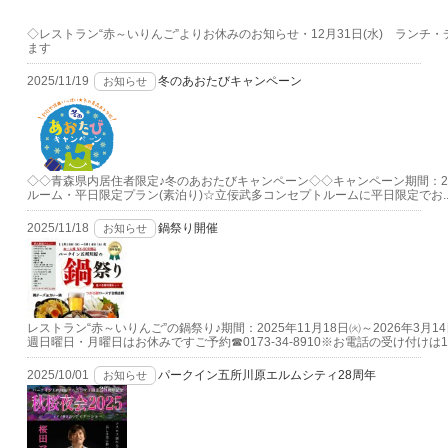
◇レストラン“赤～いりんご”よりお休みのお知らせ・12月31日(水) ランチ・
ます
2025/11/19
冬のあおたびキャンペーン
お知らせ
◇◇青森県内居住者限定♪冬のあおたびキャンペーン◇◇キャンペーン期間：202
ルーム・平日限定プラン(素泊り)☆立佞武多コンセプトルームに平日限定でお..
2025/11/18
鍋祭り開催
お知らせ
レストラン“赤～いりんご”の鍋祭り♪期間：2025年11月18日㈫～2026年3月14
週日曜日・月曜日はお休みですご予約☎0173-34-8910※お電話の受け付けは1..
2025/10/01
パークイン五所川原エルムシティ28周年
お知らせ