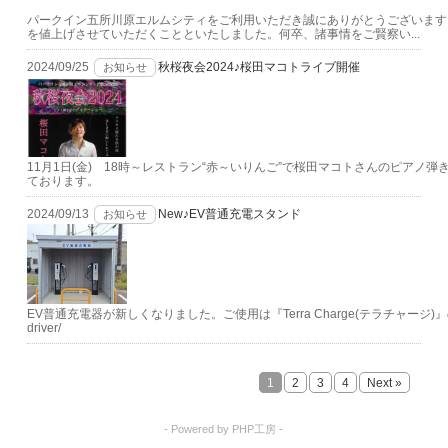
パークイン五所川原エルムシティをご利用いただき誠にありがとうございます
を値上げさせていただくことといたしました。何卒、諸事情をご賢察い...
2024/09/25
秋桜夜会2024♪桜田マコトライブ開催
お知らせ
11月1日(金) 18時～レストラン“赤～いりんご”で桜田マコトさんのピア
ております。
2024/09/13
New♪EV普通充電スタンド
お知らせ
EV普通充電器が新しくなりました。ご使用は『Terra Charge(テラチャージ)』のアプリの
driver/
1
2
3
4
Next »
- Powered by PHP工房 -