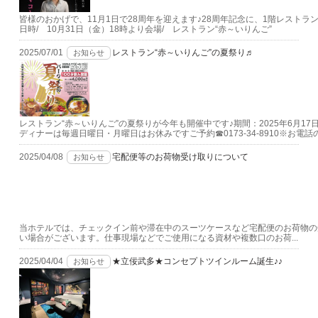
皆様のおかげで、11月1日で28周年を迎えます♪28周年記念に、1階レスト
日時/ 10月31日（金）18時より会場/ レストラン“赤～いりんご”
2025/07/01
レストラン“赤～いりんご”の夏祭り♬
お知らせ
レストラン“赤～いりんご”の夏祭りが今年も開催中です♪期間：2025年6月17日㈫～
ディナーは毎週日曜日・月曜日はお休みですご予約☎0173-34-8910※お電話の.
2025/04/08
宅配便等のお荷物受け取りについて
お知らせ
当ホテルでは、チェックイン前や滞在中のスーツケースなど宅配便のお荷物の
い場合がございます。仕事現場などでご使用になる資材や複数口のお荷...
2025/04/04
★立佞武多★コンセプトツインルーム誕生♪♪
お知らせ