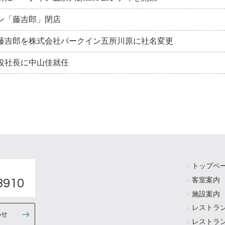
ン「藤吉郎」閉店
藤吉郎を株式会社パークイン五所川原に社名変更
役社長に中山佳就任
トップペ
h
客室案内
8910
施設案内
レストラ
わせ
レストラ