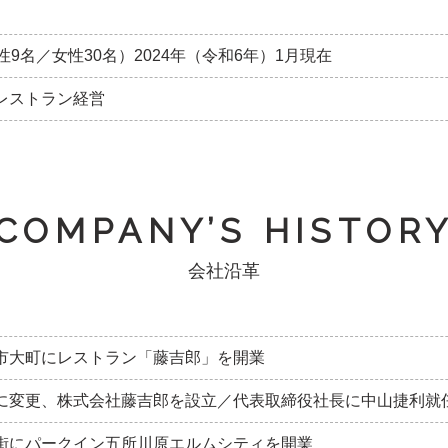
円
性9名／女性30名）2024年（令和6年）1月現在
レストラン経営
COMPANY’S HISTOR
会社沿革
市大町にレストラン「藤吉郎」を開業
に変更、株式会社藤吉郎を設立／代表取締役社長に中山捷利就
街にパークイン五所川原エルムシティを開業