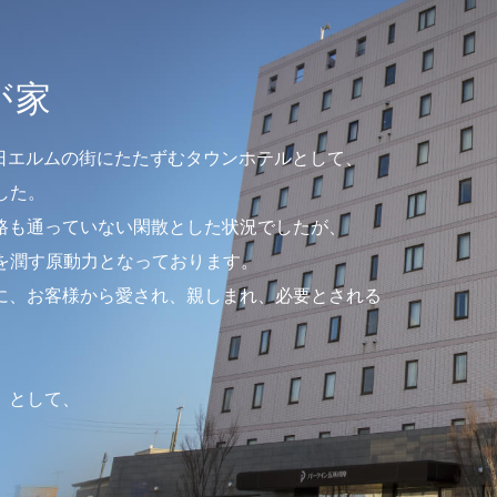
が家
1日エルムの街にたたずむタウンホテルとして、
した。
路も通っていない閑散とした状況でしたが、
を潤す原動力となっております。
に、お客様から愛され、親しまれ、必要とされる
」として、