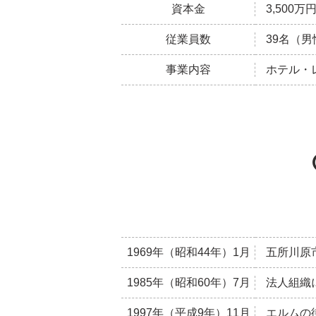
資本金
3,500万
従業員数
39名（男
事業内容
ホテル・
1969年（昭和44年）1月
五所川原
1985年（昭和60年）7月
法人組織
1997年（平成9年）11月
エルムの